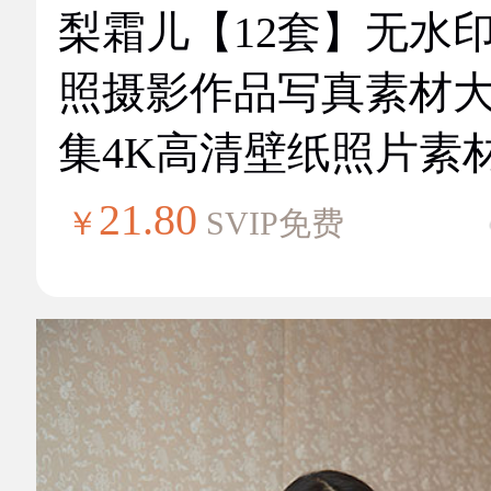
梨霜儿【12套】无水
照摄影作品写真素材
集4K高清壁纸照片素
21.80
￥
SVIP免费