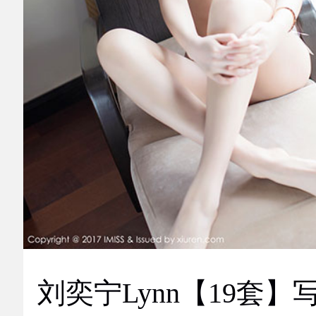
刘奕宁Lynn【19套】