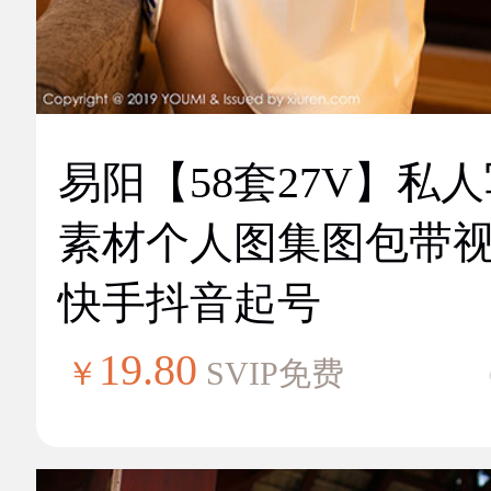
易阳【58套27V】私
素材个人图集图包带
快手抖音起号
19.80
￥
SVIP免费