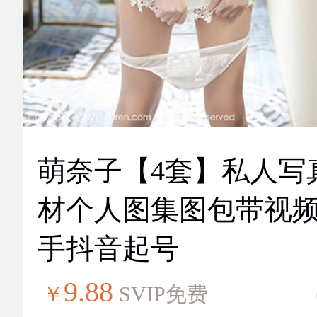
萌奈子【4套】私人写
材个人图集图包带视
手抖音起号
9.88
￥
SVIP免费