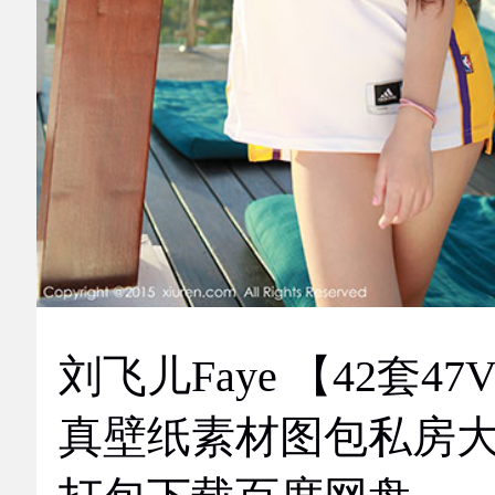
刘飞儿Faye 【42套47
真壁纸素材图包私房