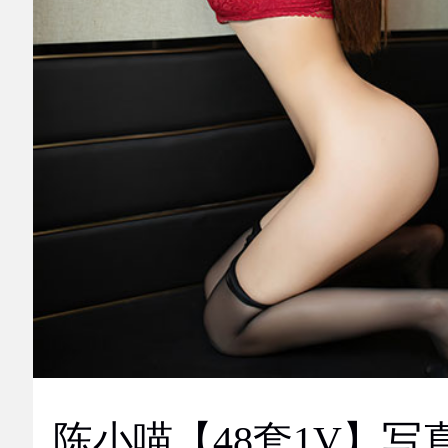
陈小喵【48套1V】写