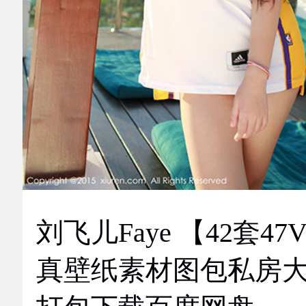
刘飞儿Faye 【42套47
真壁纸素材图包私房