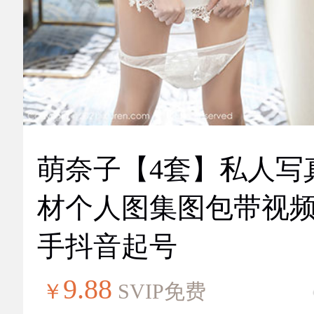
萌奈子【4套】私人写
材个人图集图包带视
手抖音起号
9.88
￥
SVIP免费