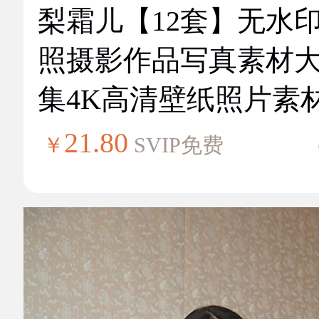
梨霜儿【12套】无水
照摄影作品写真素材
集4K高清壁纸照片素
21.80
￥
SVIP免费