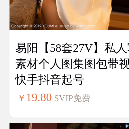
易阳【58套27V】私
素材个人图集图包带
快手抖音起号
19.80
￥
SVIP免费