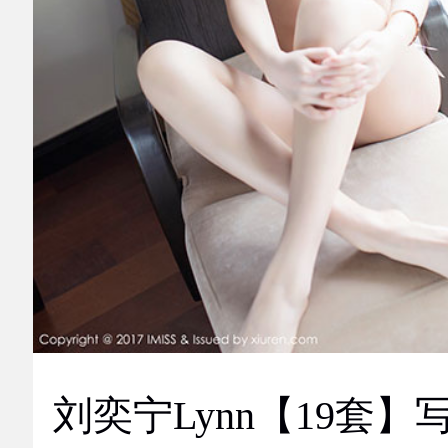
刘奕宁Lynn【19套】