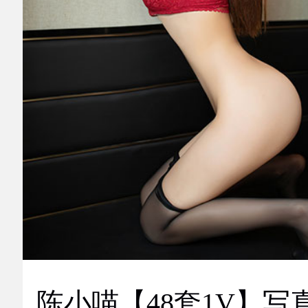
陈小喵【48套1V】写