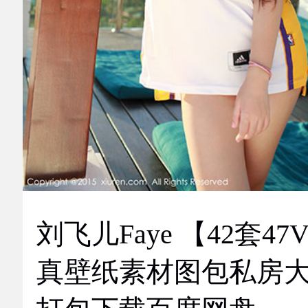
刘飞儿Faye 【42套47
真壁纸素材图包私房