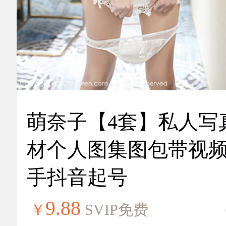
萌奈子【4套】私人写
材个人图集图包带视
手抖音起号
9.88
￥
SVIP免费