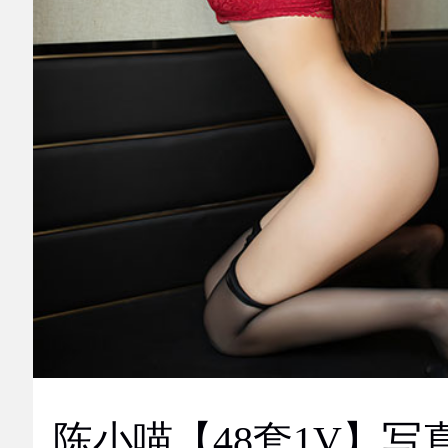
陈小喵【48套1V】写