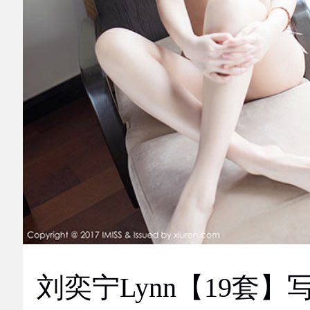
刘奕宁Lynn【19套】