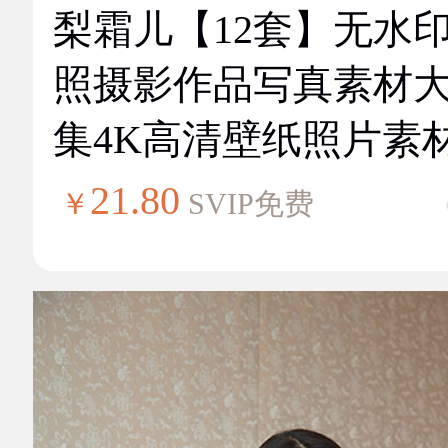
梨霜儿【12套】无水
照摄影作品写真素材
集4K高清壁纸照片素
21.80
￥
SVIP免费