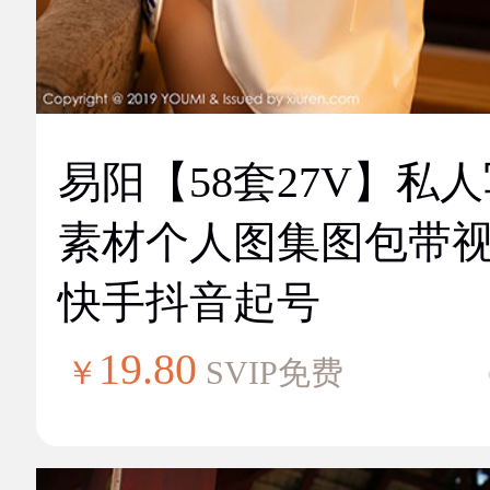
易阳【58套27V】私
素材个人图集图包带
快手抖音起号
19.80
￥
SVIP免费