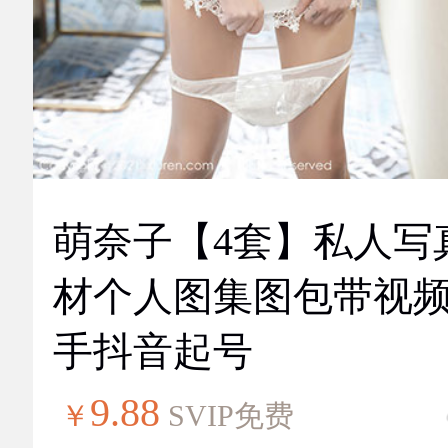
萌奈子【4套】私人写
材个人图集图包带视
手抖音起号
9.88
￥
SVIP免费