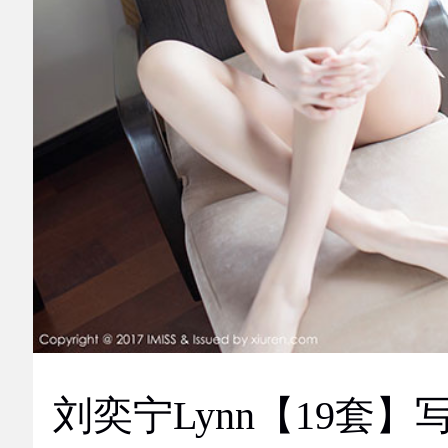
刘奕宁Lynn【19套】