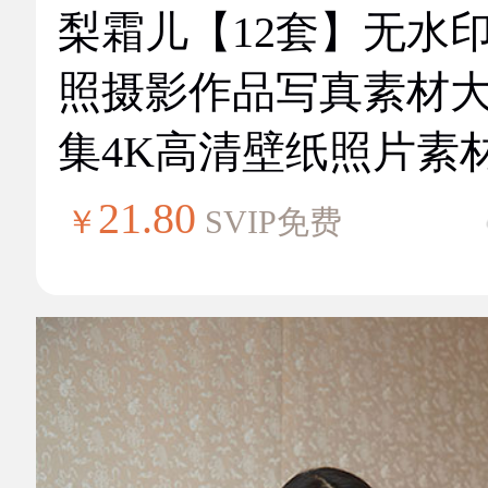
梨霜儿【12套】无水
照摄影作品写真素材
集4K高清壁纸照片素
21.80
￥
SVIP免费