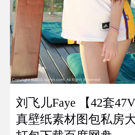
刘飞儿Faye 【42套47
真壁纸素材图包私房