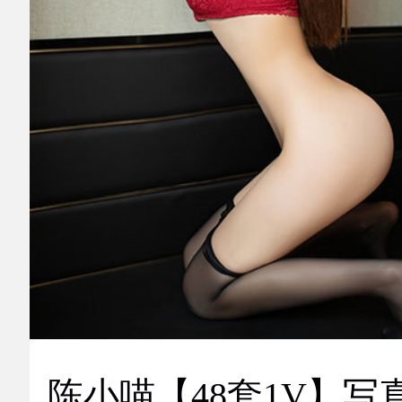
陈小喵【48套1V】写