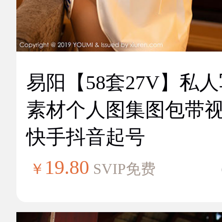
易阳【58套27V】私
素材个人图集图包带
快手抖音起号
19.80
￥
SVIP免费