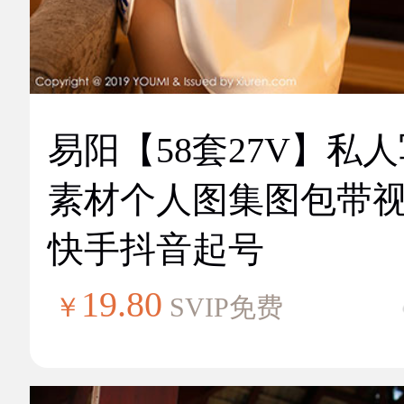
易阳【58套27V】私
素材个人图集图包带
快手抖音起号
19.80
￥
SVIP免费