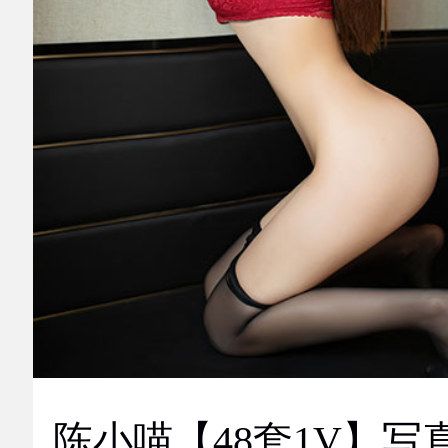
陈小喵【48套1V】写