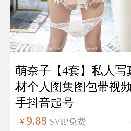
萌奈子【4套】私人写
材个人图集图包带视
手抖音起号
9.88
￥
SVIP免费