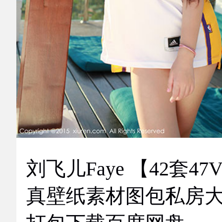
刘飞儿Faye 【42套47
真壁纸素材图包私房