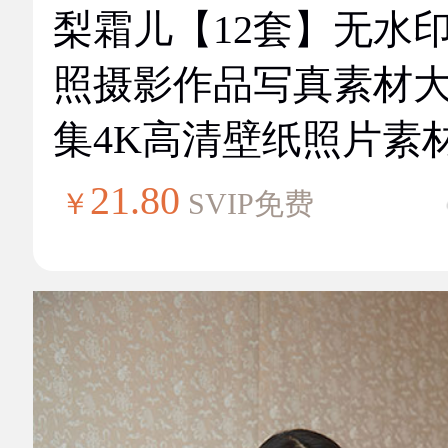
梨霜儿【12套】无水
照摄影作品写真素材
集4K高清壁纸照片素
21.80
￥
SVIP免费