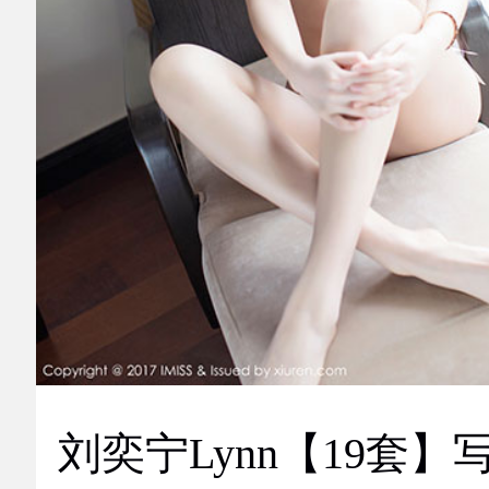
刘奕宁Lynn【19套】