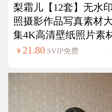
梨霜儿【12套】无水
照摄影作品写真素材
集4K高清壁纸照片素
21.80
￥
SVIP免费