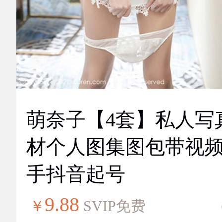
萌奈子【4套】私人写
材个人图集图包带视
手抖音起号
9.88
￥
SVIP免费