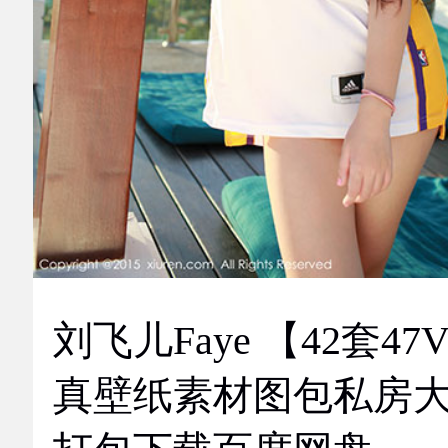
刘飞儿Faye 【42套47
真壁纸素材图包私房