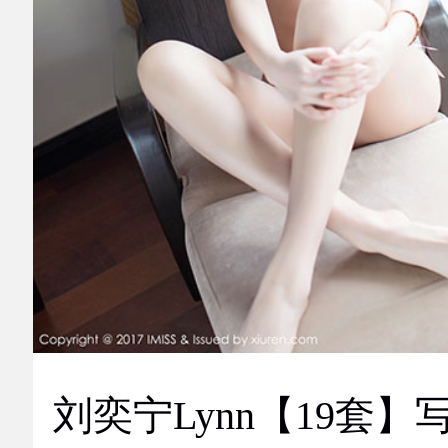
刘奕宁Lynn【19套】