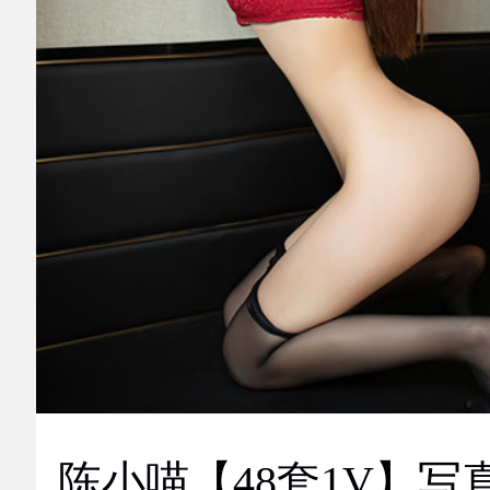
陈小喵【48套1V】写