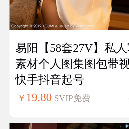
易阳【58套27V】私
素材个人图集图包带
快手抖音起号
19.80
￥
SVIP免费