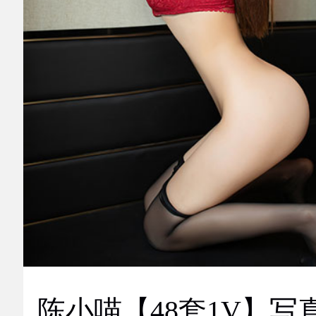
陈小喵【48套1V】写