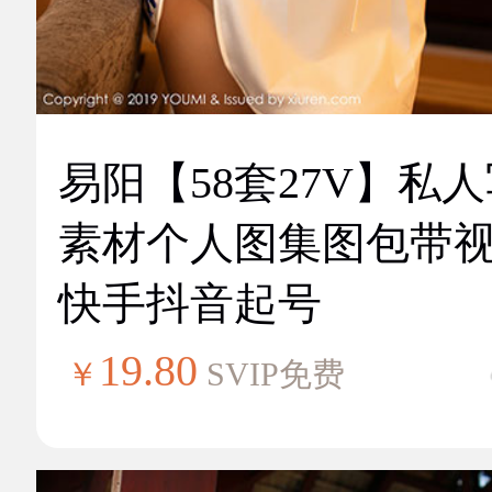
易阳【58套27V】私
素材个人图集图包带
快手抖音起号
19.80
￥
SVIP免费