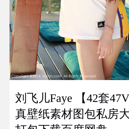
刘飞儿Faye 【42套47
真壁纸素材图包私房