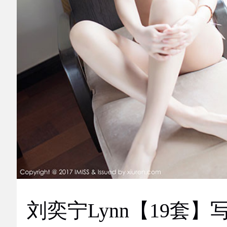
刘奕宁Lynn【19套】