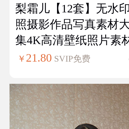
梨霜儿【12套】无水
照摄影作品写真素材
集4K高清壁纸照片素
21.80
￥
SVIP免费