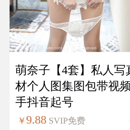
萌奈子【4套】私人写
材个人图集图包带视
手抖音起号
9.88
￥
SVIP免费